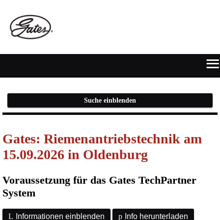
≡
START
Suche einblenden
ONLINE-
Gates: Riemenantriebstechnik am
FLATRATE
15.09.2026 in Oldenburg
HERSTELLERPORTALE
Voraussetzung für das Gates TechPartner
SUCHE
System
ANMELDEN/REGISTRIEREN
L
Informationen einblenden
p
Info herunterladen